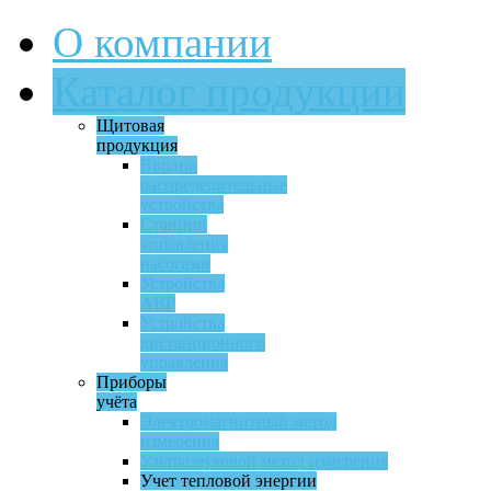
О компании
Каталог продукции
Щитовая
продукция
Вводно
распределительные
устройства
Станции
управления
насосами
Устройства
АВР
Устройства
дистанционного
управления
Приборы
учёта
Электромагнитный метод
измерения
Ультразвуковой метод измерения
Учет тепловой энергии