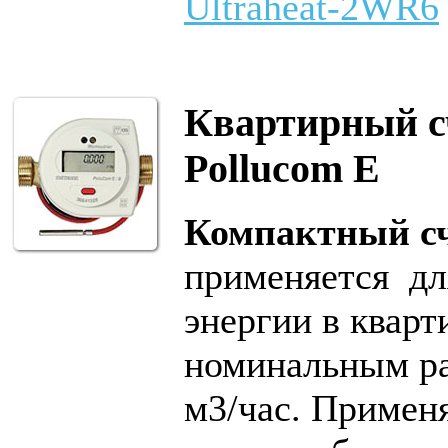
Ultraheat-2WR6
Квартирный с
Pollucom E
Компактный сч
применяется дл
энергии в кварт
номинальным ра
м3/час. Примен