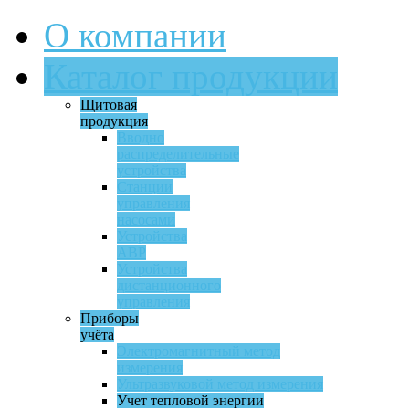
О компании
Каталог продукции
Щитовая
продукция
Вводно
распределительные
устройства
Станции
управления
насосами
Устройства
АВР
Устройства
дистанционного
управления
Приборы
учёта
Электромагнитный метод
измерения
Ультразвуковой метод измерения
Учет тепловой энергии