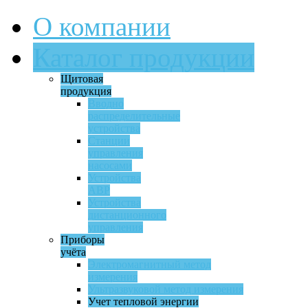
О компании
Каталог продукции
Щитовая
продукция
Вводно
распределительные
устройства
Станции
управления
насосами
Устройства
АВР
Устройства
дистанционного
управления
Приборы
учёта
Электромагнитный метод
измерения
Ультразвуковой метод измерения
Учет тепловой энергии