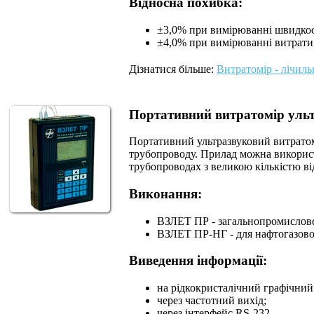
Відносна похибка:
±3,0% при вимірюванні швидкос
±4,0% при вимірюванні витрати
Дізнатися більше:
Витратомір - лічил
Портативний витратомір уль
Портативний ультразвуковий витратомі
трубопроводу. Прилад можна використ
трубопроводах з великою кількістю ві
Виконання:
ВЗЛЕТ ПР - загальнопромислов
ВЗЛЕТ ПР-НГ - для нафтогазово
Виведення інформації:
на рідкокристалічний графічний
через частотний вихід;
через інтерфейс RS-232.