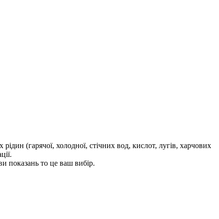
 рідин (гарячої, холодної, стічних вод, кислот, лугів, харчових
ції.
ви показань то це ваш вибір.