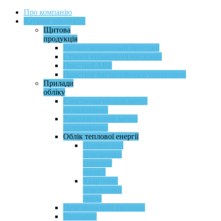
Про компанію
Каталог продукції
Щитова
продукція
Ввідно розподільні пристрої
Станції управління насосами
Пристрої АВР
Пристрої дистанційного управління
Прилади
обліку
Електромагнітний метод
вимірювання
Ультразвуковий метод
вимірювання
Облік теплової енергії
Промислові
лічильники
теплової
енергії
Квартирні
лічильники
тепла
Перетворювачі сигналів
Рівнеміри