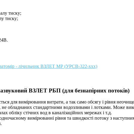
алу тиску;
лу тиску;
24В.
ратомір - лічильник ВЗЛЕТ МР (УРСВ-322-ххх)
развуковий ВЗЛЕТ РБП (для безнапірних потоків)
ться для вимірювання витрати, а так само обсягу і рівня неочище
лі, не обладнаних стандартними водозливами і лотками. Може ви
лах обліку стічних вод в каналізаційних мережах і т.д.
одночасному вимірюванні рівня та швидкості потоку з наступн
.