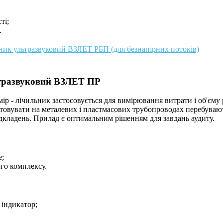
ті;
.
ьник ультразвуковий ВЗЛЕТ РБП (для безнапірних потоків)
тразвуковий ВЗЛЕТ ПР
р - лічильник застосовується для вимірювання витрати і об'єму
овувати на металевих і пластмасових трубопроводах перебувають 
дкладень. Прилад є оптимальним рішенням для завдань аудиту.
е;
го комплексу.
 індикатор;