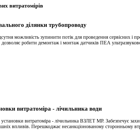
вих витратомірів
ального ділянки трубопроводу
дсутня можливість зупинити потік для проведення сервісних і п
 дозволяє робити демонтаж і монтаж датчиків ПЕА ультразвуково
новки витратоміра - лічильника води
установки витратоміра - лічильника ВЗЛЕТ МР. Забезпечує захис
внішніх впливів. Перешкоджає несанкціонованому сторонньому вт