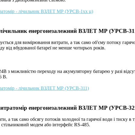
ратомір - лічильник ВЗЛЕТ МР (УРСВ-1хх ц)
- лічильник енергонезалежний ВЗЛЕТ МР (УРСВ-31
ується для вимірювання витрати, а так само об'єму потоку гаряч
 від вбудованої батареї не менше чотирьох років.
24В з можливістю переходу на акумуляторну батарею у разі відсу
6 В.
ратомір - лічильник ВЗЛЕТ МР (УРСВ-311)
 витратомір енергонезалежний ВЗЛЕТ МР (УРСВ-32
и, а так само обсягу потоків холодної та гарячої води і тиску в
з стільниковий модем або інтерфейс RS-485.