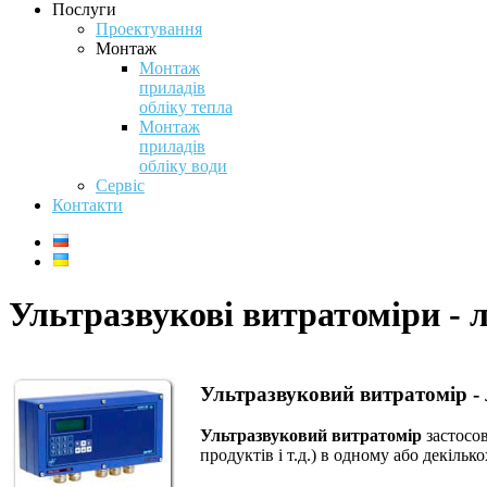
Послуги
Проектування
Монтаж
Монтаж
приладів
обліку тепла
Монтаж
приладів
обліку води
Сервіс
Контакти
Ультразвукові витратоміри 
Ультразвуковий витратомір 
Ультразвуковий витратомір
застосов
продуктів і т.д.) в одному або декіль