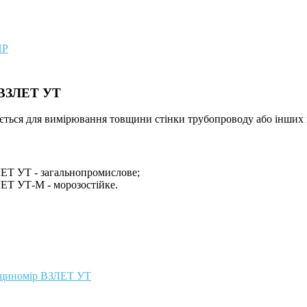
ПР
 ВЗЛЕТ УТ
ться для вимірювання товщини стінки трубопроводу або інших мат
ЕТ УТ - загальнопромислове;
ЕТ УТ-М - морозостійке.
щиномір
ВЗЛЕТ
УТ