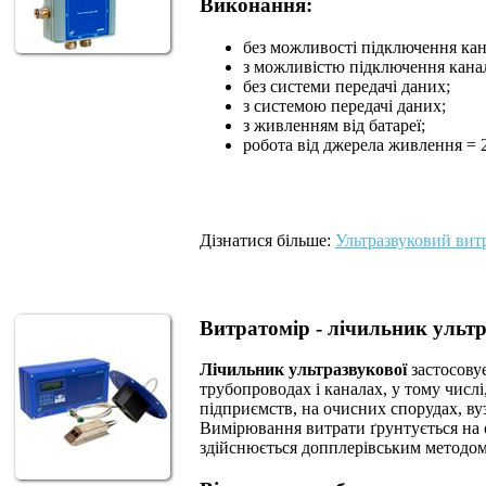
Виконання:
без можливості підключення кан
з можливістю підключення кана
без системи передачі даних;
з системою передачі даних;
з живленням від батареї;
робота від джерела живлення = 
Дізнатися більше:
Ультразвуковий вит
Витратомір - лічильник ульт
Лічильник ультразвукової
застосовує
трубопроводах і каналах, у тому чис
підприємств, на очисних спорудах, вуз
Вимірювання витрати ґрунтується на 
здійснюється допплерівським методом