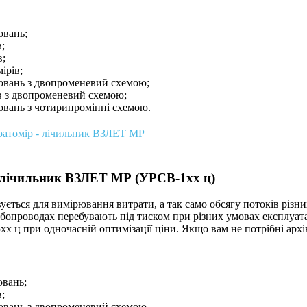
ювань;
;
в;
ірів;
ювань з двопроменевий схемою;
в з двопроменевий схемою;
ювань з чотирипромінні схемою.
ратомір - лічильник ВЗЛЕТ МР
- лічильник ВЗЛЕТ МР (УРСВ-1хх ц)
ується для вимірювання витрати, а так само обсягу потоків різних
рубопроводах перебувають під тиском при різних умовах експлуата
х ц при одночасній оптимізації ціни. Якщо вам не потрібні архі
ювань;
;
ювань з двопроменевий схемою.