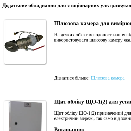
Додаткове обладнання для стаціонарних ультразвуко
Шлюзова камера для вимірюв
На деяких об'єктах водопостачання ві
використовувати шлюзову камеру яка,
Дізнатися більше:
Шлюзова камера
Щит обліку ЩО-1(2) для уста
Щит обліку ЩО-1(2) призначений для 
електричній мережі, так само від зо
Виконання: