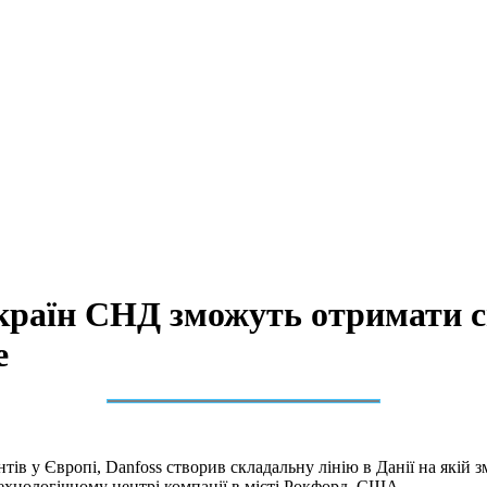
 країн СНД зможуть отримати 
е
нтів у Європі, Danfoss створив складальну лінію в Данії на якій
ехнологічному центрі компанії в місті Рокфорд, США.