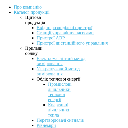
Про компанію
Каталог продукції
Щитова
продукція
Ввідно розподільні пристрої
Станції управління насосами
Пристрої АВР
Пристрої дистанційного управління
Прилади
обліку
Електромагнітний метод
вимірювання
Ультразвуковий метод
вимірювання
Облік теплової енергії
Промислові
лічильники
теплової
енергії
Квартирні
лічильники
тепла
Перетворювачі сигналів
Рівнеміри