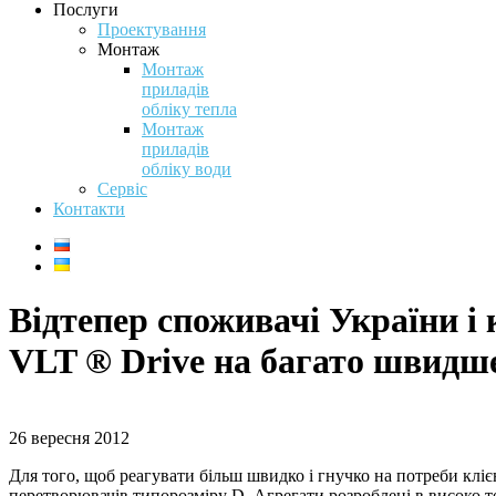
Послуги
Проектування
Монтаж
Монтаж
приладів
обліку тепла
Монтаж
приладів
обліку води
Сервіс
Контакти
Відтепер споживачі України і
VLT ® Drive на багато швидш
26 вересня 2012
Для того, щоб реагувати більш швидко і гнучко на потреби кліє
перетворювачів типорозміру D. Агрегати розроблені в високо т