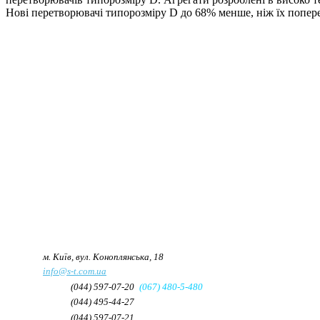
Нові перетворювачі типорозміру D до 68% менше, ніж їх попере
Адреса:
м. Київ, вул. Коноплянська, 18
e-mail:
info@s-t.com.ua
Телефон:
(044) 597-07-20
(067) 480-5-480
Телефон/Факс:
(044) 495-44-27
Факс:
(044) 597-07-21